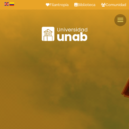
Filantropía
Biblioteca
Comunidad
Estudiantes
Profesores
Colaboradores
Graduados