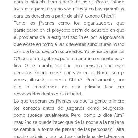
para la infancia. Pero a partir de los 14 a?os el Estado
los suelta porque ya no son ni?os y no hay garant?as
para los derechos a partir de ah??, expone Chicu?.
Tanto los j?venes como los organizadores que
participaron en el proyecto est?n de acuerdo en que
el problema de la estigmatizaci?n es por la ignorancia
que existe en torno a las diferentes subculturas. ?Uno
cambia la concepci?n sobre ellos. Yo pensaba que los
G?ticos eran l?gubres, pero al contrario es gente pac?
fica. O los cumbieros, que uno pensaba que eran
personas ?marginales? por vivir en el Norte, son j?
venes pilosos?, comenta Chicu?. Precisamente, por
ello la importancia de esta primera fase era
reconocerlos dentro de la ciudad.
Lo que esperan los j?venes es que la gente primero
los conozca antes de juzgarlos como peligrosos,
como sucede usualmente. Pero, como lo dice Alm?
nzar, ?no se puede hacer que de la noche a la ma?ana
se cambie la forma de pensar de las personas?. Falta
mucho trabajo y una cultura ciudadana de tolerancia