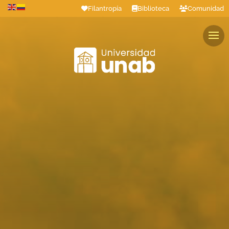
Filantropía
Biblioteca
Comunidad
Estudiantes
Profesores
Colaboradores
Graduados