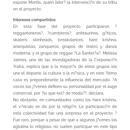
expone Mortiis, quien lider? la intervenci?n de su tribu
en el proyecto.
Intereses compartidos
En esta fase del proyecto participaron ?
reggaetoneros?, ?cumbieros?, antitaurinos, g?ticos,
skaters, skinheads, breakdances, hare krishna,
anarquistas, zanqueros, grupos de teatro y danza
moderna, y el grupo de reggae ?La Santer?a?. Melissa
Jaimes, una de las investigadoras de la Corporaci?n
Yraka, explica que a la mayor?a de estos grupos los
une el deporte, la cultura o la m?sica, y en este ?ltimo
caso es preponderante la influencia del mercado: ?A
veces los j?venes definen su personalidad por el auge
comercial, por ?lo que est? de moda??, declara.
No obstante, en comunidades como los hare krishna,
el v?nculo se da por la religi?n. La participaci?n de
esta colectividad fue una sorpresa en el proyecto: ?
Fue raro, porque a pesar de que a algunos j?venes los
aglutina lo religioso, no suelen participar en este tipo