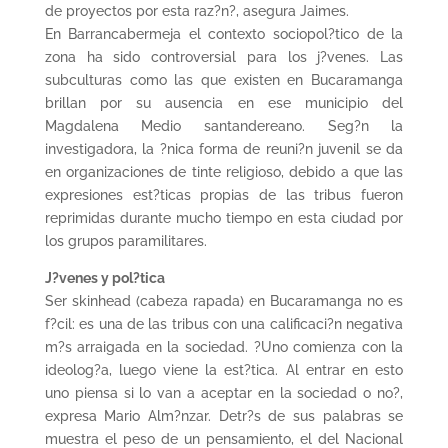
de proyectos por esta raz?n?, asegura Jaimes.
En Barrancabermeja el contexto sociopol?tico de la
zona ha sido controversial para los j?venes. Las
subculturas como las que existen en Bucaramanga
brillan por su ausencia en ese municipio del
Magdalena Medio santandereano. Seg?n la
investigadora, la ?nica forma de reuni?n juvenil se da
en organizaciones de tinte religioso, debido a que las
expresiones est?ticas propias de las tribus fueron
reprimidas durante mucho tiempo en esta ciudad por
los grupos paramilitares.
J?venes y pol?tica
Ser skinhead (cabeza rapada) en Bucaramanga no es
f?cil: es una de las tribus con una calificaci?n negativa
m?s arraigada en la sociedad. ?Uno comienza con la
ideolog?a, luego viene la est?tica. Al entrar en esto
uno piensa si lo van a aceptar en la sociedad o no?,
expresa Mario Alm?nzar. Detr?s de sus palabras se
muestra el peso de un pensamiento, el del Nacional