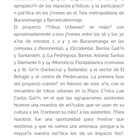
apropiaci?n de los espacios p?blicos, y la participaci?
n pol?tica en los j?venes en el ?rea metropolitana de
Bucaramanga y Barrancabermeja.
El proyecto ?Tribus Urbanas? se realiz? con
aproximadamente 2.000 j?venes entre los 16 y los 30
a?os de estratos 1, 2 y 3 en Bucaramanga en las
comunas 2 (Nororiental), 4 (Occidental, Barrios Gait?n
y Santander), 9 (La Pedregosa, Barrios Antonia Santos
y Diamante I) y 14 (Morrorico); Floridablanca (comunas
4 y 8); Gir?n (Santacruz y Bahondo); y el sector de El
Refugio y el centro de Piedecuesta. La primera fase
del proyecto culmin? en febrero de este a?o, con el
encuentro de tribus urbanas en la Plaza C?vica Luis
Carlos Gal?n, en el que las agrupaciones asistentes
hicieron una muestra de art?culos que se usan en su
cultura y les ?contaron su rollo? a los asistentes. ?Para
nosotros fue una oportunidad para mostrar que
existimos y que no somos una amenaza, porque a la
mayor?a nuestra est?tica les da un impacto feo?,