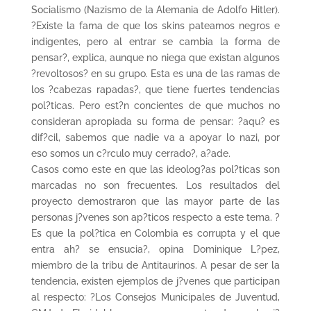
Socialismo (Nazismo de la Alemania de Adolfo Hitler).
?Existe la fama de que los skins pateamos negros e
indigentes, pero al entrar se cambia la forma de
pensar?, explica, aunque no niega que existan algunos
?revoltosos? en su grupo. Esta es una de las ramas de
los ?cabezas rapadas?, que tiene fuertes tendencias
pol?ticas. Pero est?n concientes de que muchos no
consideran apropiada su forma de pensar: ?aqu? es
dif?cil, sabemos que nadie va a apoyar lo nazi, por
eso somos un c?rculo muy cerrado?, a?ade.
Casos como este en que las ideolog?as pol?ticas son
marcadas no son frecuentes. Los resultados del
proyecto demostraron que las mayor parte de las
personas j?venes son ap?ticos respecto a este tema. ?
Es que la pol?tica en Colombia es corrupta y el que
entra ah? se ensucia?, opina Dominique L?pez,
miembro de la tribu de Antitaurinos. A pesar de ser la
tendencia, existen ejemplos de j?venes que participan
al respecto: ?Los Consejos Municipales de Juventud,