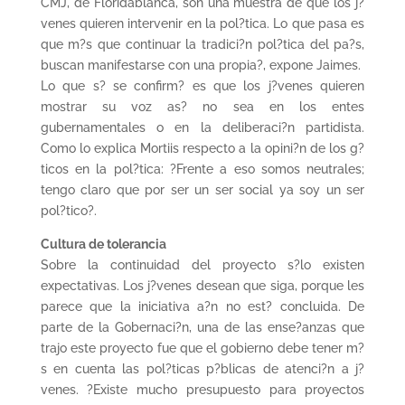
CMJ, de Floridablanca, son una muestra de que los j?
venes quieren intervenir en la pol?tica. Lo que pasa es
que m?s que continuar la tradici?n pol?tica del pa?s,
buscan manifestarse con una propia?, expone Jaimes.
Lo que s? se confirm? es que los j?venes quieren
mostrar su voz as? no sea en los entes
gubernamentales o en la deliberaci?n partidista.
Como lo explica Mortiis respecto a la opini?n de los g?
ticos en la pol?tica: ?Frente a eso somos neutrales;
tengo claro que por ser un ser social ya soy un ser
pol?tico?.
Cultura de tolerancia
Sobre la continuidad del proyecto s?lo existen
expectativas. Los j?venes desean que siga, porque les
parece que la iniciativa a?n no est? concluida. De
parte de la Gobernaci?n, una de las ense?anzas que
trajo este proyecto fue que el gobierno debe tener m?
s en cuenta las pol?ticas p?blicas de atenci?n a j?
venes. ?Existe mucho presupuesto para proyectos