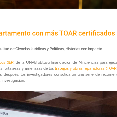
partamento con más TOAR certificados
ultad de Ciencias Jurídicas y Políticas
,
Historias con impacto
cos (IEP)
de la UNAB obtuvo financiación de Minciencias para ejec
as fortalezas y amenazas de los
trabajos y obras reparadoras (TOAR
 después, los investigadores consolidaron una serie de recome
 investigación.