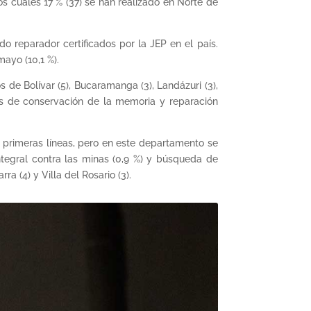
os cuales 17 % (37) se han realizado en Norte de
 reparador certificados por la JEP en el país.
ayo (10,1 %).
 de Bolívar (5), Bucaramanga (3), Landázuri (3),
mas de conservación de la memoria y reparación
s primeras líneas, pero en este departamento se
ntegral contra las minas (0,9 %) y búsqueda de
a (4) y Villa del Rosario (3).