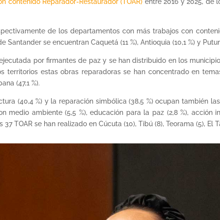
con contenido Reparador-Restaurador (TOAR)
entre 2016 y 2025, de l
espectivamente de los departamentos con más trabajos con contenido
e Santander se encuentran Caquetá (11 %), Antioquia (10,1 %) y Putum
ejecutada por firmantes de paz y se han distribuido en los municipios
tos territorios estas obras reparadoras se han concentrado en te
bana (47,1 %).
uctura (40,4 %) y la reparación simbólica (38,5 %) ocupan también la
on medio ambiente (5,5 %), educación para la paz (2,8 %), acción i
7 TOAR se han realizado en Cúcuta (10), Tibú (8), Teorama (5), El Tarr