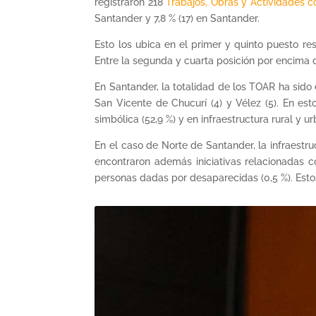
registraron 218
Trabajos, Obras y Actividades 
Santander y 7,8 % (17) en Santander.
Esto los ubica en el primer y quinto puesto r
Entre la segunda y cuarta posición por encima d
En Santander, la totalidad de los TOAR ha sido 
San Vicente de Chucurí (4) y Vélez (5). En es
simbólica (52,9 %) y en infraestructura rural y ur
En el caso de Norte de Santander, la infraestr
encontraron además iniciativas relacionadas c
personas dadas por desaparecidas (0,5 %). Estos 3