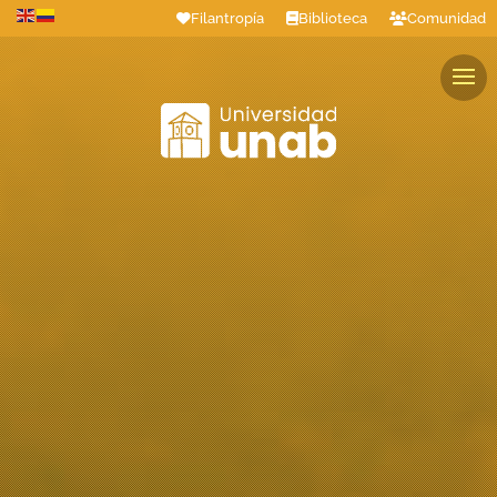
Filantropía
Biblioteca
Comunidad
Estudiantes
Profesores
Colaboradores
Graduados