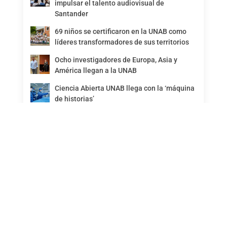
impulsar el talento audiovisual de
Santander
69 niños se certificaron en la UNAB como
líderes transformadores de sus territorios
Ocho investigadores de Europa, Asia y
América llegan a la UNAB
Ciencia Abierta UNAB llega con la ‘máquina
de historias’
Nuevas oportunidades de vida: UNAB
desarrolló programa especial para mujeres
con diagnósticos de cáncer
‘Amigos Ulibro’, la membresía que impulsa
la cultura en la región
María Claudia y el poder de activar sueños