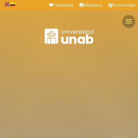
Filantropía
Biblioteca
Comunidad
Estudiantes
Profesores
Colaboradores
Graduados